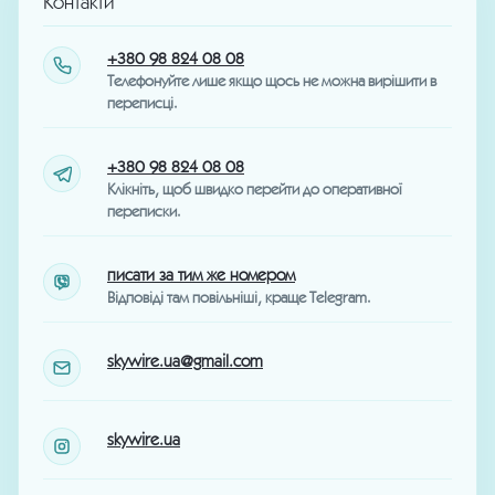
Контакти
+380 98 824 08 08
Телефонуйте лише якщо щось не можна вирішити в
переписці.
+380 98 824 08 08
Клікніть, щоб швидко перейти до оперативної
переписки.
писати за тим же номером
Відповіді там повільніші, краще Telegram.
skywire.ua@gmail.com
skywire.ua