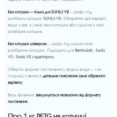
Без котушки — тільки для SUNLU V2
— рефіл під
розбірну котушку
SUNLU V2
. Обирайте цей варіант,
якщо у вас є саме така котушка або сумісна з нею
розбірна котушка.
Без котушки універсал
— рефіл під кілька типів
розбірних котушок. Підходить для
BambuLab
,
Sunlu
V3
і
Sunlu V2 з адаптером
.
Оберіть формат постачання у формі вище — і на
сторінці з’явиться
детальне пояснення саме обраного
варіанту
.
Весь філамент
вакуумується незалежно від формату
постачання
.
Про 1 кг PETG на котушці