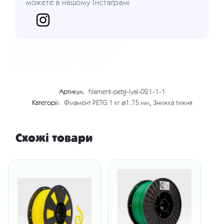
можете в нашому Інстаграмі
Артикул:
filament-petg-lyal-021-1-1
Категорії:
Філамент PETG 1 кг ⌀1.75 мм
,
Знижка тижня
Схожі товари