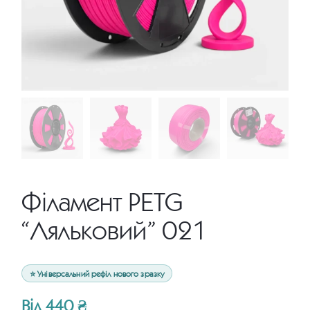
Філамент PETG
“Ляльковий” 021
⭐ Універсальний рефіл нового зразку
Від
440
₴