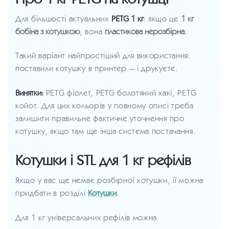
Для більшості актуальних
PETG 1 кг
: якщо це
1 кг
бобіна з котушкою
, вона
пластикова нерозбірна
.
Такий варіант найпростіший для використання:
поставили котушку в принтер — і друкуєте.
Винятки:
PETG фіолет, PETG болотяний хакі, PETG
койот. Для цих кольорів у повному описі треба
залишити правильне фактичне уточнення про
котушку, якщо там ще інша система постачання.
Котушки і STL для 1 кг рефілів
Якщо у вас ще немає розбірної котушки, її можна
придбати в розділі
Котушки
.
Для 1 кг універсальних рефілів можна