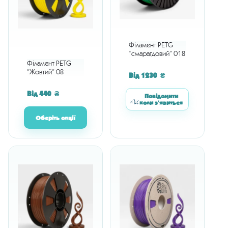
Філамент PETG
“смарагдовий” 018
Філамент PETG
“Жовтий” 08
Від
1230
₴
Від
440
₴
Повідомити
коли з'явиться
Оберіть опції