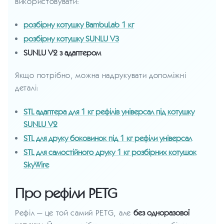
використовувати:
розбірну котушку BambuLab 1 кг
розбірну котушку SUNLU V3
SUNLU V2 з адаптером
Якщо потрібно, можна надрукувати допоміжні
деталі:
STL адаптера для 1 кг рефілів універсал під котушку
SUNLU V2
STL для друку боковинок під 1 кг рефіли універсал
STL для самостійного друку 1 кг розбірних котушок
SkyWire
Про рефіли PETG
Рефіл — це той самий PETG, але
без одноразової