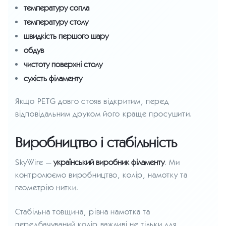
температуру сопла
температуру столу
швидкість першого шару
обдув
чистоту поверхні столу
сухість філаменту
Якщо PETG довго стояв відкритим, перед
відповідальним друком його краще просушити.
Виробництво і стабільність
SkyWire —
український виробник філаменту
. Ми
контролюємо виробництво, колір, намотку та
геометрію нитки.
Стабільна товщина, рівна намотка та
передбачуваний колір важливі не тільки для