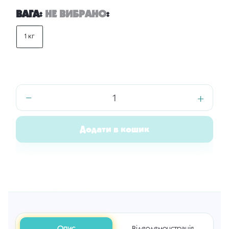
ВАГА
:
НЕ ВИБРАНО
:
1 кг
−
+
Філамент
PETG
“Ляльковий”
Додати в кошик
021
кількість
Опис
Відеодемонстрація