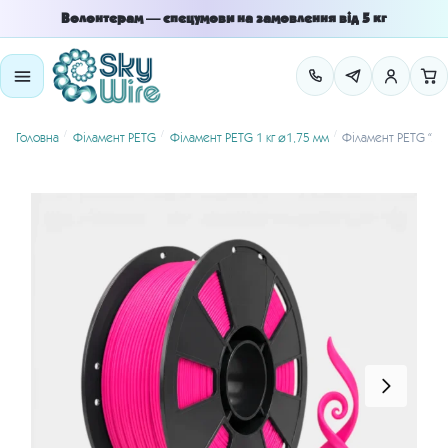
Skip
Skip
Волонтерам — спецумови на замовлення від 5 кг
to
to
navigation
content
/
/
/
Головна
Філамент PETG
Філамент PETG 1 кг ⌀1.75 мм
Філамент PETG “Ля