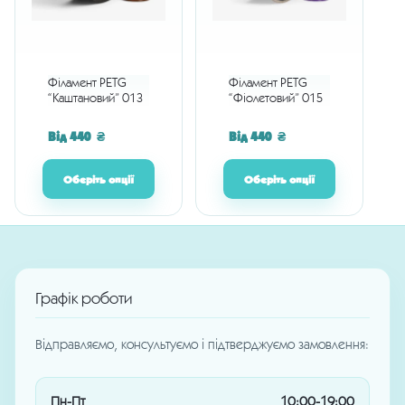
Філамент PETG
Філамент PETG
“Каштановий” 013
“Фіолетовий” 015
Від
440
₴
Від
440
₴
Оберіть опції
Оберіть опції
Графік роботи
Відправляємо, консультуємо і підтверджуємо замовлення:
Пн-Пт
10:00-19:00