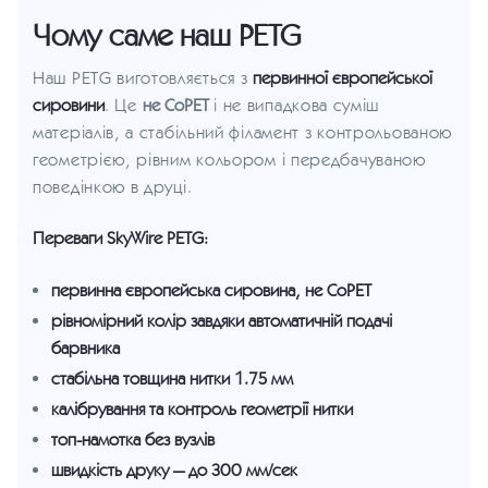
Чому саме наш PETG
Наш PETG виготовляється з
первинної європейської
сировини
. Це
не CoPET
і не випадкова суміш
матеріалів, а стабільний філамент з контрольованою
геометрією, рівним кольором і передбачуваною
поведінкою в друці.
Переваги SkyWire PETG:
первинна європейська сировина, не CoPET
рівномірний колір завдяки автоматичній подачі
барвника
стабільна товщина нитки 1.75 мм
калібрування та контроль геометрії нитки
топ-намотка без вузлів
швидкість друку — до 300 мм/сек