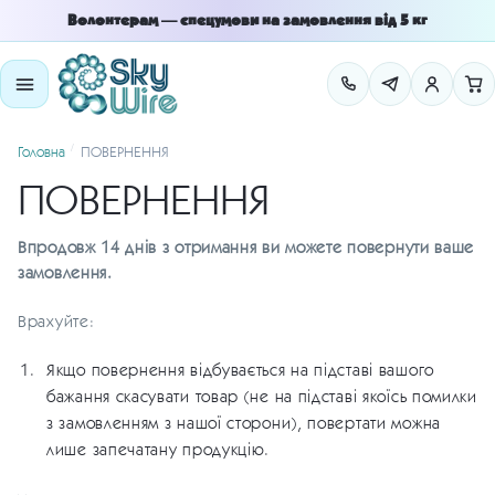
Skip
Skip
Волонтерам — спецумови на замовлення від 5 кг
to
to
navigation
content
/
Головна
ПОВЕРНЕННЯ
ПОВЕРНЕННЯ
Впродовж 14 днів з отримання ви можете повернути ваше
замовлення.
Врахуйте:
Якщо повернення відбувається на підставі вашого
бажання скасувати товар (не на підставі якоїсь помилки
з замовленням з нашої сторони), повертати можна
лише запечатану продукцію.