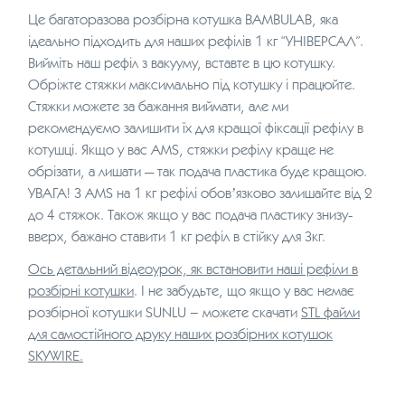
Це багаторазова розбірна котушка BAMBULAB, яка
ідеально підходить для наших рефілів 1 кг “УНІВЕРСАЛ”.
Вийміть наш рефіл з вакууму, вставте в цю котушку.
Обріжте стяжки максимально під котушку і працюйте.
Стяжки можете за бажання виймати, але ми
рекомендуємо залишити їх для кращої фіксації рефілу в
котушці. Якщо у вас AMS, стяжки рефілу краще не
обрізати, а лишати — так подача пластика буде кращою.
УВАГА! З AMS на 1 кг рефілі обовʼязково залишайте від 2
до 4 стяжок. Також якщо у вас подача пластику знизу-
вверх, бажано ставити 1 кг рефіл в стійку для 3кг.
Ось детальний відеоурок, як встановити наші рефіли в
розбірні котушки
. І не забудьте, що якщо у вас немає
розбірної котушки SUNLU – можете скачати
STL файли
для самостійного друку наших розбірних котушок
SKYWIRE.