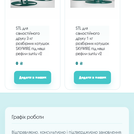
STL для
STL для
самостійного
самостійного
друку 3 кг
друку 1 кг
розбірних котушок
розбірних котушок
SKYWIRE під наші
SKYWIRE під наші
рефіли sunlu v2
рефіли sunlu v2
0
₴
0
₴
Додати в кошик
Додати в кошик
Графік роботи
Відправляємо, консультуємо і підтверджуємо замовлення: