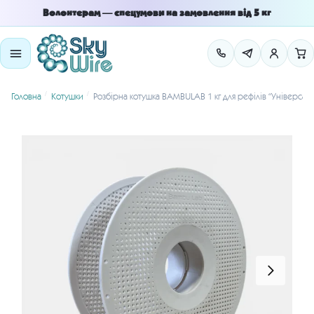
Skip
Skip
Волонтерам — спецумови на замовлення від 5 кг
to
to
navigation
content
/
/
Головна
Котушки
Розбірна котушка BAMBULAB 1 кг для рефілів “Універсал”