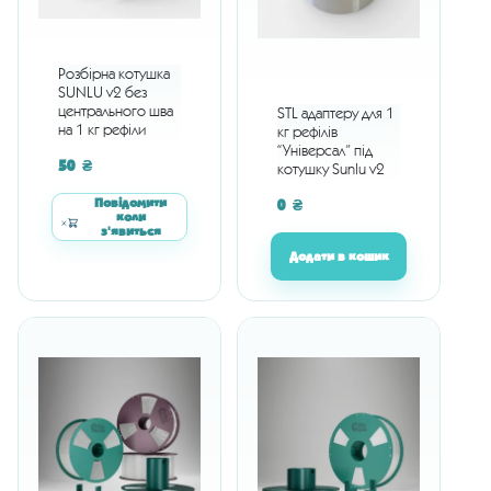
Розбірна котушка
SUNLU v2 без
центрального шва
STL адаптеру для 1
на 1 кг рефіли
кг рефілів
“Універсал” під
50
₴
котушку Sunlu v2
Повідомити
0
₴
коли
з'явиться
Додати в кошик