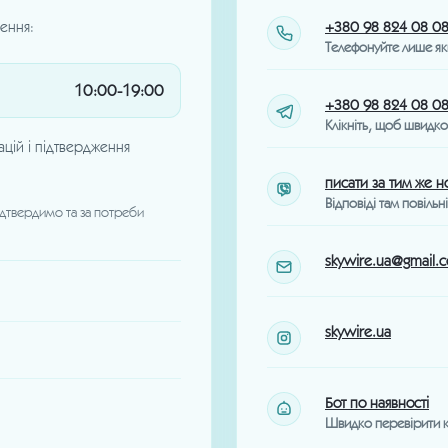
ення:
+380 98 824 08 0
Телефонуйте лише як
10:00-19:00
+380 98 824 08 0
Клікніть, щоб швидк
тацій і підтвердження
писати за тим же 
Відповіді там повільн
ідтвердимо та за потреби
skywire.ua@gmail.
skywire.ua
Бот по наявності
Швидко перевірити к