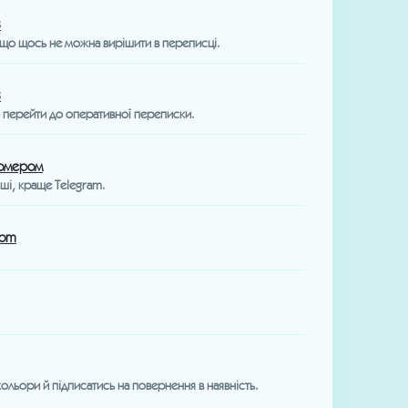
8
що щось не можна вирішити в переписці.
8
о перейти до оперативної переписки.
номером
іші, краще Telegram.
com
ольори й підписатись на повернення в наявність.