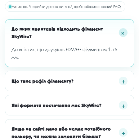
Натисніть "перейти до всіх питань", щоб побачити повний FAQ.
До яких принтерів підходить філамент
SkyWire?
До всіх тих, що друкують FDM/FFF філаментом 1.75
мм.
Що таке рефіл філаменту?
Які формати постачання має SkyWire?
Якщо на сайті мало або немає потрібного
кольору, чи можна замовити більше?