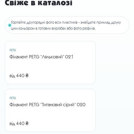
Свіже в каталозі
Гортайте другорядні фото всіх пластиків - знайдете приклад друку
цим кольором в готових виробах або фото рефілів.
PETG
Філамент PETG “Ляльковий” 021
від 440 ₴
PETG
Філамент PETG “Титановий сірий” 020
від 440 ₴