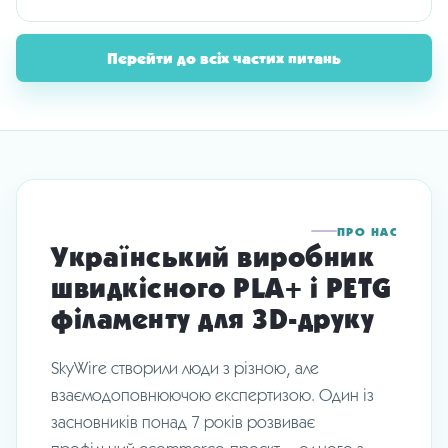
Перейти до всіх частих питань
ПРО НАС
Український виробник
швидкісного PLA+ і PETG
філаменту для 3D-друку
SkyWire створили люди з різною, але
взаємодоповнюючою експертизою. Один із
засновників понад 7 років розвиває