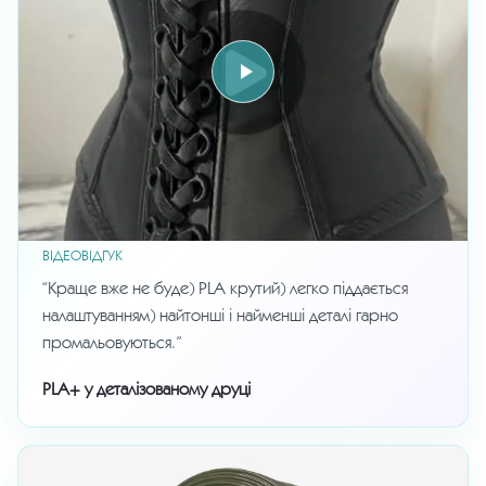
ВІДЕОВІДГУК
“Краще вже не буде) PLA крутий) легко піддається
налаштуванням) найтонші і найменші деталі гарно
промальовуються.”
PLA+ у деталізованому друці