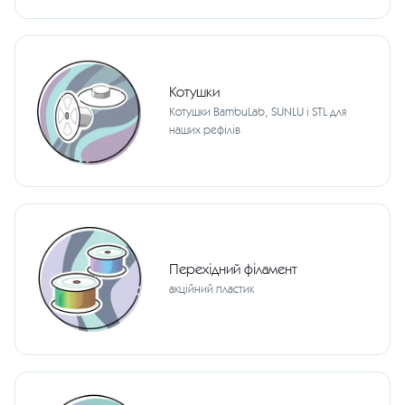
Котушки
Котушки BambuLab, SUNLU і STL для
наших рефілів
Перехідний філамент
акційний пластик