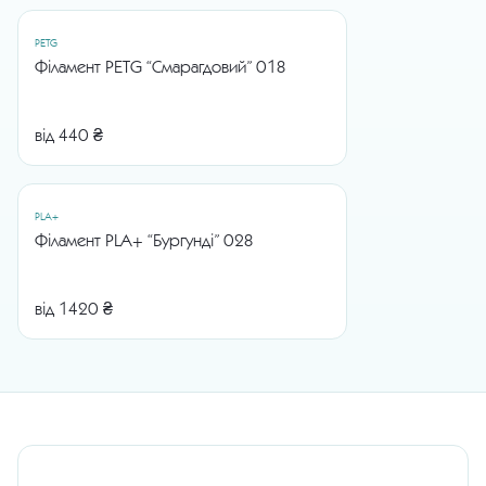
PETG
Філамент PETG “Смарагдовий” 018
від 440 ₴
PLA+
Філамент PLA+ “Бургунді” 028
від 1420 ₴