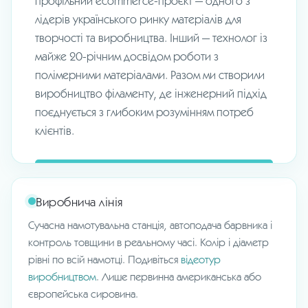
профільний ecommerce-проєкт — одного з
лідерів українського ринку матеріалів для
творчості та виробництва. Інший — технолог із
майже 20-річним досвідом роботи з
полімерними матеріалами. Разом ми створили
виробництво філаменту, де інженерний підхід
поєднується з глибоким розумінням потреб
клієнтів.
Виробнича лінія
Сучасна намотувальна станція, автоподача барвника і
контроль товщини в реальному часі. Колір і діаметр
рівні по всій намотці. Подивіться
відеотур
виробництвом
. Лише первинна американська або
європейська сировина.