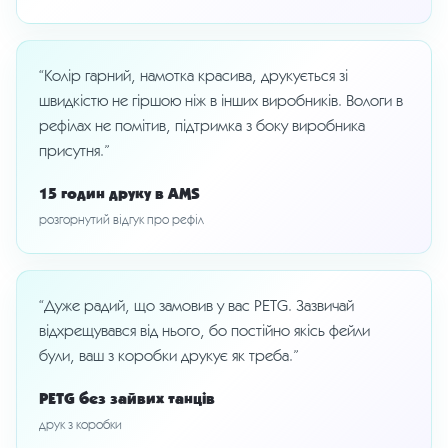
“Колір гарний, намотка красива, друкується зі
швидкістю не гіршою ніж в інших виробників. Вологи в
рефілах не помітив, підтримка з боку виробника
присутня.”
15 годин друку в AMS
розгорнутий відгук про рефіл
“Дуже радий, що замовив у вас PETG. Зазвичай
відхрещувався від нього, бо постійно якісь фейли
були, ваш з коробки друкує як треба.”
PETG без зайвих танців
друк з коробки