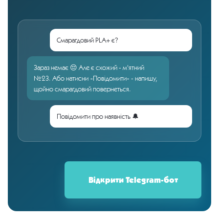
Смарагдовий PLA+ є?
Зараз немає 😔 Але є схожий - м'ятний
№23. Або натисни «Повідомити» - напишу,
щойно смарагдовий повернеться.
Повідомити про наявність 🔔
Відкрити Telegram-бот