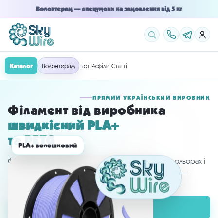
Волонтерам — спецумови на замовлення від 5 кг
Каталог
Волонтерам
Рефіли
Статті
ПРЯМИЙ УКРАЇНСЬКИЙ ВИРОБНИК
Філамент від виробника
швидкісний PLA+
та PETG
PLA+ волошковий
Філамент 1.75 мм на первинній сировині у різних кольорах і
5 форматах постачання: 1 або 3 кг, на котушці чи без —
рефіли під котушки SUNLU і BambuLab.
Перейти в каталог