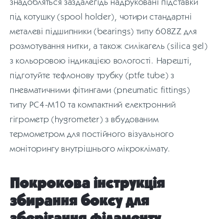
знадобляться заздалегідь надруковані підставки
під котушку (spool holder), чотири стандартні
металеві підшипники (bearings) типу 608ZZ для
розмотування нитки, а також силікагель (silica gel)
з кольоровою індикацією вологості. Нарешті,
підготуйте тефлонову трубку (ptfe tube) з
пневматичними фітингами (pneumatic fittings)
типу PC4-M10 та компактний електронний
гігрометр (hygrometer) з вбудованим
термометром для постійного візуального
моніторингу внутрішнього мікроклімату.
Покрокова інструкція
збирання боксу для
зберігання філаменту