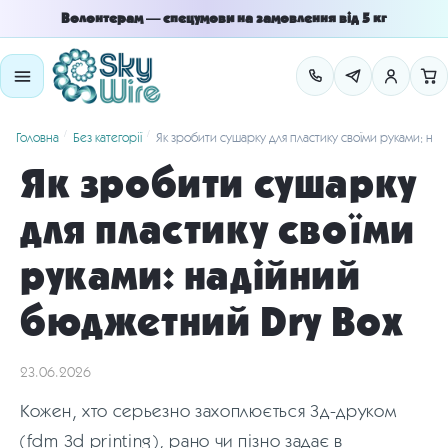
Skip
Skip
Волонтерам — спецумови на замовлення від 5 кг
to
to
navigation
content
/
/
Головна
Без категорії
Як зробити сушарку для пластику своїми руками: на
Як зробити сушарку
для пластику своїми
руками: надійний
бюджетний Dry Box
23.06.2026
Кожен, хто серьезно захоплюється 3д-друком
(fdm 3d printing), рано чи пізно задає в