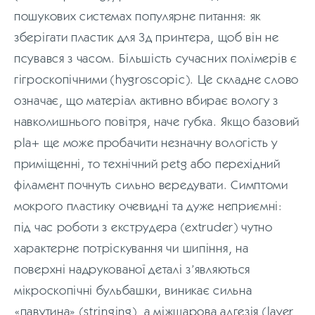
пошукових системах популярне питання: як
зберігати пластик для 3д принтера, щоб він не
псувався з часом. Більшість сучасних полімерів є
гігроскопічними (hygroscopic). Це складне слово
означає, що матеріал активно вбирає вологу з
навколишнього повітря, наче губка. Якщо базовий
pla+ ще може пробачити незначну вологість у
приміщенні, то технічний petg або перехідний
філамент почнуть сильно вередувати. Симптоми
мокрого пластику очевидні та дуже неприємні:
під час роботи з екструдера (extruder) чутно
характерне потріскування чи шипіння, на
поверхні надрукованої деталі з’являються
мікроскопічні бульбашки, виникає сильна
«павутина» (stringing), а міжшарова адгезія (layer