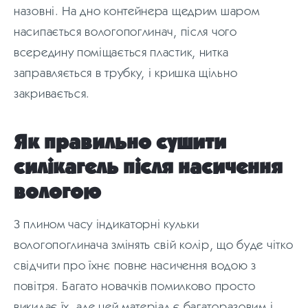
назовні. На дно контейнера щедрим шаром
насипається вологопоглинач, після чого
всередину поміщається пластик, нитка
заправляється в трубку, і кришка щільно
закривається.
Як правильно сушити
силікагель після насичення
вологою
З плином часу індикаторні кульки
вологопоглинача змінять свій колір, що буде чітко
свідчити про їхнє повне насичення водою з
повітря. Багато новачків помилково просто
викидає їх, але цей матеріал є багаторазовим і