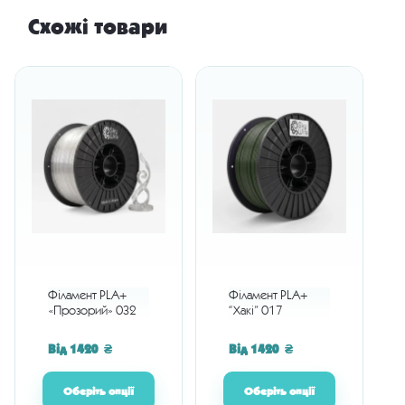
Схожі товари
Філамент PLA+
Філамент PLA+
«Прозорий» 032
“Хакі” 017
Від
1420
₴
Від
1420
₴
Оберіть опції
Оберіть опції