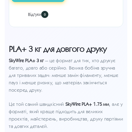
Відгуки
0
PLA+ 3 кг для довгого друку
SkyWire PLA+ 3 кг
— це формат для тих, хто друкує
багато, довго або серійно. Велика бобіна зручна
для тривалих задач: менше замін філаменту, менше
пауз і менше ризику, що матеріал закінчиться
посеред друку.
Це той самий швидкісний
SkyWire PLA+ 1.75 мм
, але у
форматі, який краще підходить для великих
проєктів, майстерень, виробництва, друку партіями
та довгих деталей.