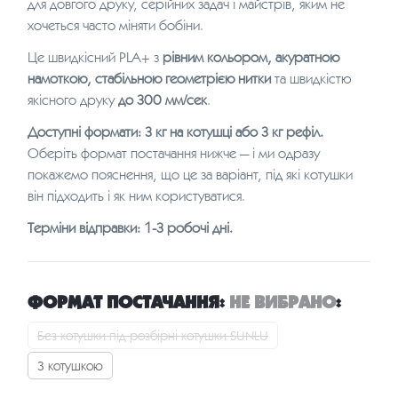
для довгого друку, серійних задач і майстрів, яким не
хочеться часто міняти бобіни.
Це швидкісний PLA+ з
рівним кольором, акуратною
намоткою, стабільною геометрією нитки
та швидкістю
якісного друку
до 300 мм/сек
.
Доступні формати: 3 кг на котушці або 3 кг рефіл.
Оберіть формат постачання нижче — і ми одразу
покажемо пояснення, що це за варіант, під які котушки
він підходить і як ним користуватися.
Терміни відправки: 1-3 робочі дні.
ФОРМАТ ПОСТАЧАННЯ
:
НЕ ВИБРАНО
:
Без котушки під розбірні котушки SUNLU
З котушкою