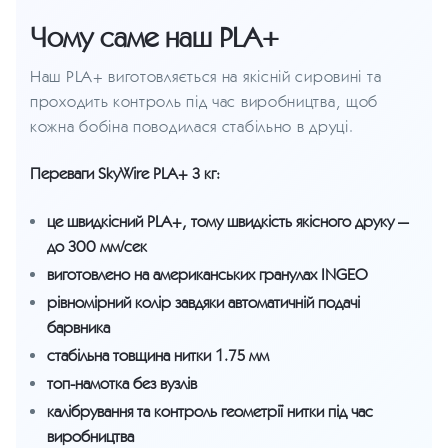
Чому саме наш PLA+
Наш PLA+ виготовляється на якісній сировині та
проходить контроль під час виробництва, щоб
кожна бобіна поводилася стабільно в друці.
Переваги SkyWire PLA+ 3 кг:
це швидкісний PLA+, тому швидкість якісного друку —
до 300 мм/сек
виготовлено на американських гранулах INGEO
рівномірний колір завдяки автоматичній подачі
барвника
стабільна товщина нитки 1.75 мм
топ-намотка без вузлів
калібрування та контроль геометрії нитки під час
виробництва