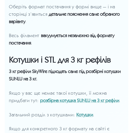
Оберіть формат постачання у формі вище — і на
сторінці з’явиться
детальне пояснення саме обраного
варіанту
.
Весь філамент
вакуумується незалежно від формату
постачання
.
Котушки і STL для 3 кг рефілів
3 кг рефіли SkyWire підходять саме під розбірні котушки
SUNLU на 3 кг.
Якщо у вас ще немає такої котушки, її можна
придбати тут:
розбірна котушка SUNLU на 3 кг рефіли
.
Загальний розділ з котушками:
Котушки
.
Якщо для конкретного 3 кг формату на сайті є