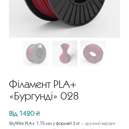
Філамент PLA+
«Бургунді» 028
Від
1420
₴
SkyWire PLA+ 1.75 мм у форматі 3 кг
— зручний варіант