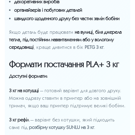
декоративних виробів
органайзерів і побутових деталей
швидкого щоденного друку без частих замін бобіни
Якщо деталь буде працювати
на вулиці, біля джерела
тепла, під постійним навантаженням або у вологому
середовищі
, краще дивитися в бік
PETG 3 кг
.
Формати постачання PLA+ 3 кг
Доступні формати:
3 кг на котушці
— готовий варіант для довгого друку.
Можна одразу ставити в принтер або на зовнішній
тримач, якщо ваш принтер підтримує великі бобіни.
3 кг рефіл
— варіант без котушки, який підходить
саме під
розбірну котушку SUNLU на 3 кг
.