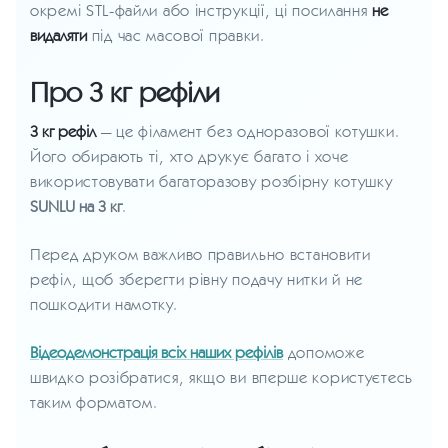
окремі STL-файли або інструкції, ці посилання
не
видаляти
під час масової правки.
Про 3 кг рефіли
3 кг рефіл
— це філамент без одноразової котушки.
Його обирають ті, хто друкує багато і хоче
використовувати багаторазову розбірну котушку
SUNLU на 3 кг
.
Перед друком важливо правильно встановити
рефіл, щоб зберегти рівну подачу нитки й не
пошкодити намотку.
Відеодемонстрація всіх наших рефілів
допоможе
швидко розібратися, якщо ви вперше користуєтесь
таким форматом.