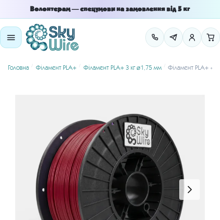
Skip
Skip
Волонтерам — спецумови на замовлення від 5 кг
to
to
navigation
content
/
/
/
Головна
Філамент PLA+
Філамент PLA+ 3 кг ⌀1.75 мм
Філамент PLA+ «Бу