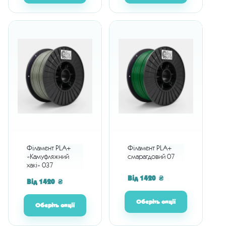
Філамент PLA+
Філамент PLA+
«Камуфляжний
смарагдовий 07
хакі» 037
Від
1420
₴
Від
1420
₴
Оберіть опції
Оберіть опції