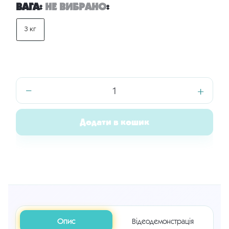
ВАГА
:
НЕ ВИБРАНО
:
3 кг
−
+
Філамент
PLA+
«Бургунді»
Додати в кошик
028
кількість
Опис
Відеодемонстрація