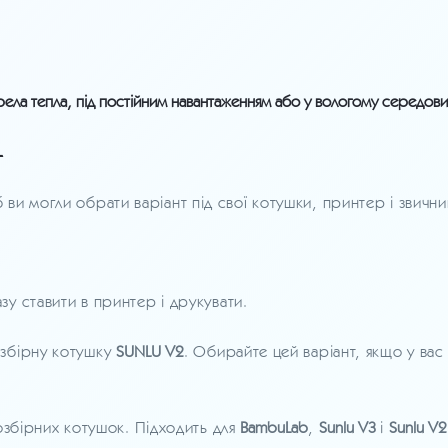
ерела тепла, під постійним навантаженням або у вологому середов
г
и могли обрати варіант під свої котушки, принтер і звични
зу ставити в принтер і друкувати.
озбірну котушку
SUNLU V2
. Обирайте цей варіант, якщо у вас
розбірних котушок. Підходить для
BambuLab
,
Sunlu V3
і
Sunlu V2