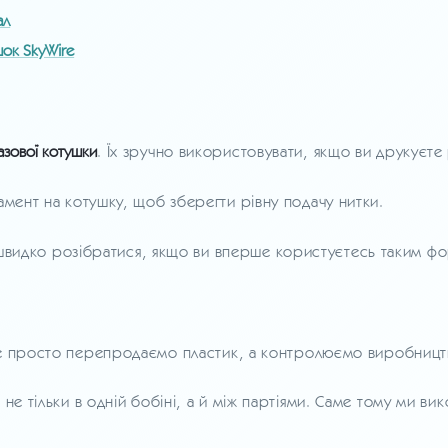
ал
шок SkyWire
азової котушки
. Їх зручно використовувати, якщо ви друкуєте
амент на котушку, щоб зберегти рівну подачу нитки.
идко розібратися, якщо ви вперше користуєтесь таким ф
е просто перепродаємо пластик, а контролюємо виробництво
 не тільки в одній бобіні, а й між партіями. Саме тому ми в