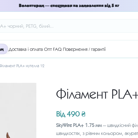
Волонтерам — спецумови на замовлення від 5 кг
ам
Доставка і оплата
Опт
FAQ
Повернення / гарантії
Філамент PLA+ нутелла 12
Філамент PLA+
Від
490
₴
SkyWire PLA+ 1.75 мм
— швидкісний філ
швидкостях, з рівним кольором, акур