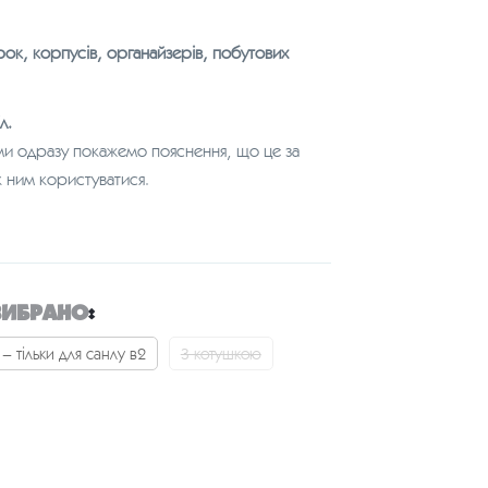
рок, корпусів, органайзерів, побутових
л.
ми одразу покажемо пояснення, що це за
 як ним користуватися.
ВИБРАНО
:
– тільки для санлу в2
З котушкою