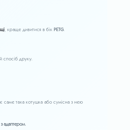
ищі
, краще дивитися в бік
PETG
.
й спосіб друку.
 є саме така котушка або сумісна з нею
 з адаптером
.