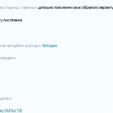
а сторінці з’явиться
детальне пояснення саме обраного варіант
ту постачання
.
жна придбати в розділі
Котушки
.
товувати:
деталі:
ушку SUNLU V2