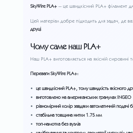
SkyWire PLA+
— це швидкісний PLA+ філамент дл
Цей матеріал добре підходить для задач, де в
друці
.
Чому саме наш PLA+
Наш PLA+ виготовляється на якісній сировині 
Переваги SkyWire PLA+:
це швидкісний PLA+, тому швидкість якісного д
виготовлено на американських гранулах INGEO
рівномірний колір завдяки автоматичній подачі 
стабільна товщина нитки 1.75 мм
топ-намотка без вузлів
калібрування та контроль геометрії нитки під ча