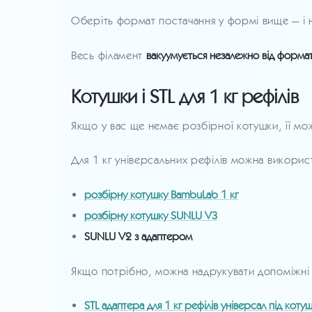
Оберіть формат постачання у формі вище — і н
Весь філамент
вакуумується незалежно від форма
Котушки і STL для 1 кг рефілів
Якщо у вас ще немає розбірної котушки, її мо
Для 1 кг універсальних рефілів можна викорис
розбірну котушку BambuLab 1 кг
розбірну котушку SUNLU V3
SUNLU V2 з адаптером
Якщо потрібно, можна надрукувати допоміжні 
STL адаптера для 1 кг рефілів універсал під кот