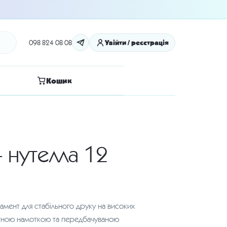
098 824 08 08
Увійти / реєстрація
Кошик
 нутелла 12
амент для стабільного друку на високих
атною намоткою та передбачуваною