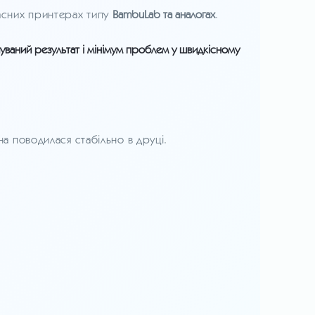
часних принтерах типу
BambuLab та аналогах
.
чуваний результат і мінімум проблем у швидкісному
а поводилася стабільно в друці.