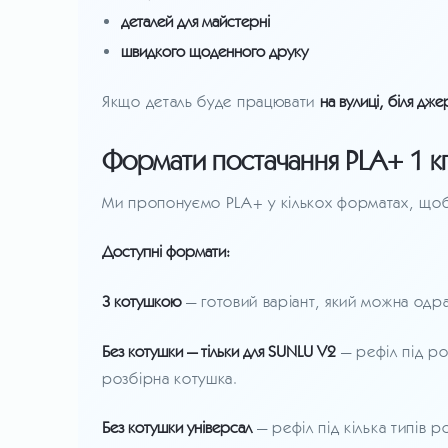
деталей для майстерні
швидкого щоденного друку
Якщо деталь буде працювати
на вулиці, біля дж
Формати постачання PLA+ 1 к
Ми пропонуємо PLA+ у кількох форматах, щоб в
Доступні формати:
З котушкою
— готовий варіант, який можна одра
Без котушки — тільки для SUNLU V2
— рефіл під р
розбірна котушка.
Без котушки універсал
— рефіл під кілька типів 