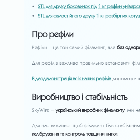
STL для друку боковинок під 1 кг рефіли універс
STL для самостійного друку 1 кг розбірних коту
Про рефіли
Рефіли — це той самий філамент, але
без однор
Для рефілів важливо правильно встановити філ
Відеодемонстрація всіх наших рефілів
допоможе шв
Виробництво і стабільність
SkyWire —
український виробник філаменту
. Ми н
Для нас важливо, щоб філамент був стабільним
калібрування та контроль товщини нитки
.