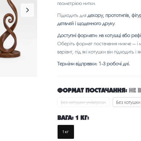
геометрією нитки.
Підходить для
декору, прототипів, фігу
деталей і щоденного друку
.
Доступні формати: на котушці або рефі
Оберіть формат постачання нижче — і 
варіант, під які котушки він підходить і
Терміни відправки: 1-3 робочі дні.
ФОРМАТ ПОСТАЧАННЯ
:
НЕ 
Без котушки універсал
Без котушки 
ВАГА
:
1 КГ
:
1 кг