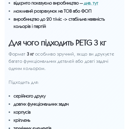
відкрито показуємо виробництво —
див. тут
можливий розрахунок на ТОВ або ФОП
виробництво до 20 т/міс -> стабільна наявність
кольорів і партій
Для чого підходить PETG 3 кг
Формат
3 кг
особливо зручний, якщо ви друкуєте
багато функціональних деталей або довгі задачі
одним кольором.
Підходить для:
серійного друку
довгих функціональних задач
корпусів
кріплень
технічних елементів