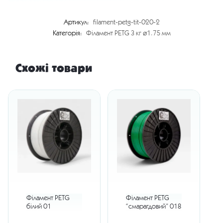
Артикул:
filament-petg-tit-020-2
Категорія:
Філамент PETG 3 кг ⌀1.75 мм
Схожі товари
Філамент PETG
Філамент PETG
білий 01
“смарагдовий” 018