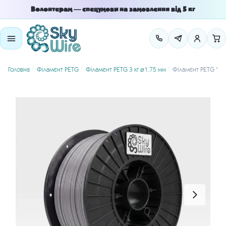
Skip
Skip
Волонтерам — спецумови на замовлення від 5 кг
to
to
navigation
content
/
/
/
Головна
Філамент PETG
Філамент PETG 3 кг ⌀1.75 мм
Філамент PETG “Ти