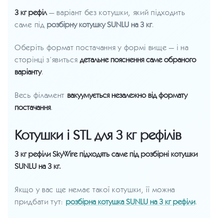
3 кг рефіл
— варіант без котушки, який підходить
саме під
розбірну котушку SUNLU на 3 кг
.
Оберіть формат постачання у формі вище — і на
сторінці з’явиться
детальне пояснення саме обраного
варіанту
.
Весь філамент
вакуумується незалежно від формату
постачання
.
Котушки і STL для 3 кг рефілів
3 кг рефіли SkyWire підходять саме під розбірні котушки
SUNLU на 3 кг.
Якщо у вас ще немає такої котушки, її можна
придбати тут:
розбірна котушка SUNLU на 3 кг рефіли
.