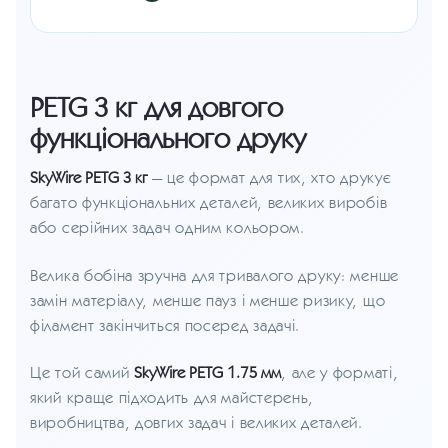
PETG 3 кг для довгого
функціонального друку
SkyWire PETG 3 кг
— це формат для тих, хто друкує
багато функціональних деталей, великих виробів
або серійних задач одним кольором.
Велика бобіна зручна для тривалого друку: менше
замін матеріалу, менше пауз і менше ризику, що
філамент закінчиться посеред задачі.
Це той самий
SkyWire PETG 1.75 мм
, але у форматі,
який краще підходить для майстерень,
виробництва, довгих задач і великих деталей.