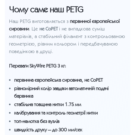
Чому саме наш PETG
Наш PETG виготовляється з
первинної європейської
сировини
. Це
не CoPET
і не випадкова суміш
матеріалів, а стабільний філамент з контрольованою
геометрією, рівним кольором і передбачуваною
поведінкою в друці.
Переваги SkyWire PETG 3 кг:
первинна європейська сировина, не CoPET
рівномірний колір завдяки автоматичній подачі
барвника
стабільна товщина нитки 1.75 мм
калібрування та контроль геометрії нитки
топ-намотка без вузлів
швидкість друку — до 300 мм/сек