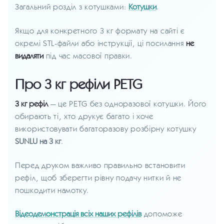
Загальний розділ з котушками:
Котушки
.
Якщо для конкретного 3 кг формату на сайті є
окремі STL-файли або інструкції, ці посилання
не
видаляти
під час масової правки.
Про 3 кг рефіли PETG
3 кг рефіл
— це PETG без одноразової котушки. Його
обирають ті, хто друкує багато і хоче
використовувати багаторазову розбірну котушку
SUNLU на 3 кг
.
Перед друком важливо правильно встановити
рефіл, щоб зберегти рівну подачу нитки й не
пошкодити намотку.
Відеодемонстрація всіх наших рефілів
допоможе