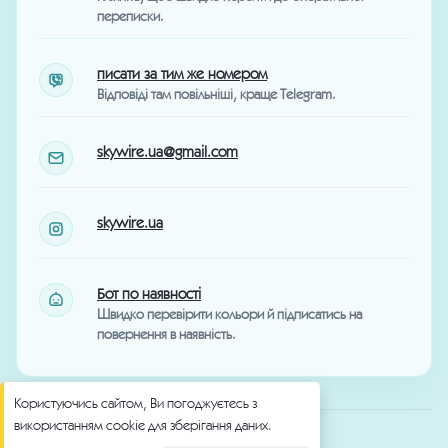
переписки.
писати за тим же номером
Відповіді там повільніші, краще Telegram.
skywire.ua@gmail.com
skywire.ua
Бот по наявності
Швидко перевірити кольори й підписатись на
повернення в наявність.
Користуючись сайтом, Ви погоджуєтесь з
використанням cookie для зберігання даних.
© SkyWire
Sitemap
Public data feed