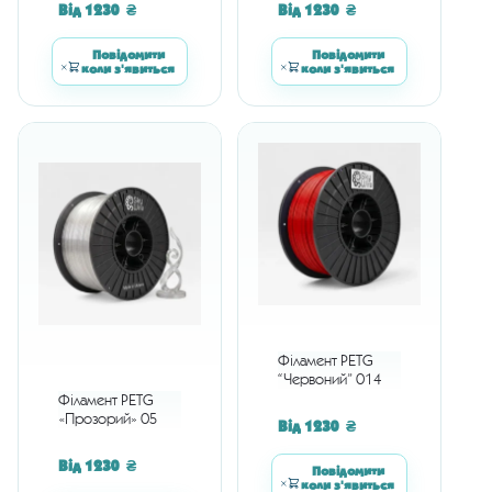
Від
1230
₴
Від
1230
₴
Повідомити
Повідомити
коли з'явиться
коли з'явиться
Філамент PETG
“Червоний” 014
Філамент PETG
«Прозорий» 05
Від
1230
₴
Від
1230
₴
Повідомити
коли з'явиться