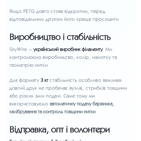
Якщо PETG довго стояв відкритим, перед
відповідальним друком його краще просушити.
Виробництво і стабільність
SkyWire —
український виробник філаменту
. Ми
контролюємо виробництво, колір, намотку та
геометрію нитки.
Для формату
3 кг
стабільність особливо важлива:
довгий друк не пробачає вузлів, стрибків товщини
або різких змін подачі. Саме тому ми
використовуємо
автоматичну подачу барвника,
калібрування та контроль товщини нитки
.
Відправка, опт і волонтери