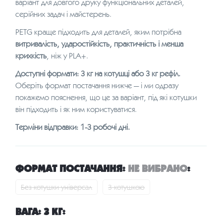
варіант для довгого друку функціональних деталей,
серійних задач і майстерень.
PETG краще підходить для деталей, яким потрібна
витривалість, ударостійкість, практичність і менша
крихкість
, ніж у PLA+.
Доступні формати: 3 кг на котушці або 3 кг рефіл.
Оберіть формат постачання нижче — і ми одразу
покажемо пояснення, що це за варіант, під які котушки
він підходить і як ним користуватися.
Терміни відправки: 1-3 робочі дні.
ФОРМАТ ПОСТАЧАННЯ
:
НЕ ВИБРАНО
:
Без котушки універсал
З котушкою
ВАГА
:
3 КГ
: