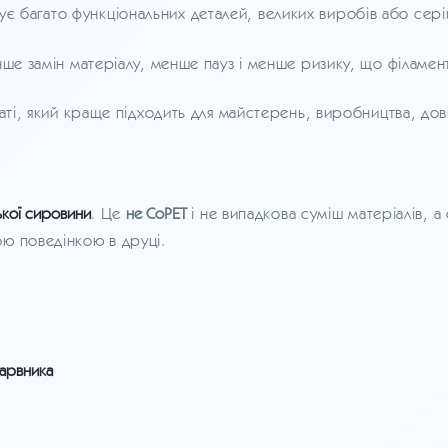
ує багато функціональних деталей, великих виробів або сер
ше замін матеріалу, менше пауз і менше ризику, що філамент
аті, який краще підходить для майстерень, виробництва, довг
ької сировини
. Це
не CoPET
і не випадкова суміш матеріалів, 
ю поведінкою в друці.
барвника