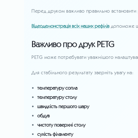
Перед друком важливо правильно встановити р
Відеодемонстрація всіх наших рефілів
допоможе шв
Важливо про друк PETG
PETG може потребувати уважнішого налаштуван
Для стабільного результату зверніть увагу на:
температуру сопла
температуру столу
швидкість першого шару
обдув
чистоту поверхні столу
сухість філаменту