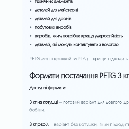
технічних елементів
деталей для майстерні
деталей для дронів
побутових виробів
виробів, яким потрібна краща ударостійкість
деталей, які можуть контактувати з вологою
PETG менш крихкий за PLA+ і краще підходить 
Формати постачання PETG 3 кг
Доступні формати:
3 кг на котушці
— готовий варіант для довгого д
бобіни.
3 кг рефіл
— варіант без котушки, який підходит