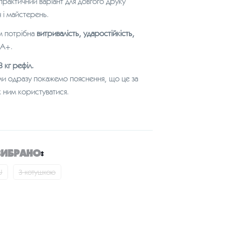
практичний варіант для довгого друку
 і майстерень.
им потрібна
витривалість, ударостійкість,
LA+.
 кг рефіл.
ми одразу покажемо пояснення, що це за
 як ним користуватися.
ВИБРАНО
:
U
З котушкою