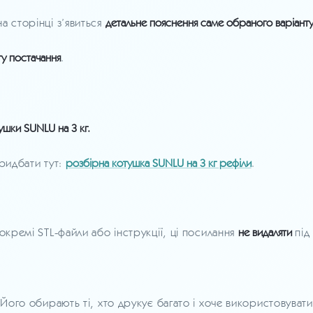
а сторінці з’явиться
детальне пояснення саме обраного варіант
ту постачання
.
тушки SUNLU на 3 кг.
придбати тут:
розбірна котушка SUNLU на 3 кг рефіли
.
окремі STL-файли або інструкції, ці посилання
не видаляти
під
Його обирають ті, хто друкує багато і хоче використовуват