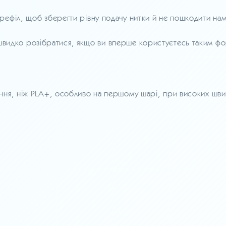
ефіл, щоб зберегти рівну подачу нитки й не пошкодити нам
идко розібратися, якщо ви вперше користуєтесь таким ф
ня, ніж PLA+, особливо на першому шарі, при високих швидк