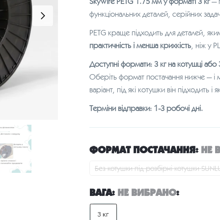
SkyWire PETG 1.75 мм у форматі 3 кг
— 
функціональних деталей, серійних задач
PETG краще підходить для деталей, як
практичність і менша крихкість
, ніж у P
Доступні формати: 3 кг на котушці або 3
Оберіть формат постачання нижче — і 
варіант, під які котушки він підходить і
Терміни відправки: 1-3 робочі дні.
ФОРМАТ ПОСТАЧАННЯ
:
НЕ 
Без котушки під розбірні котушки SUNL
ВАГА
:
НЕ ВИБРАНО
:
3 кг