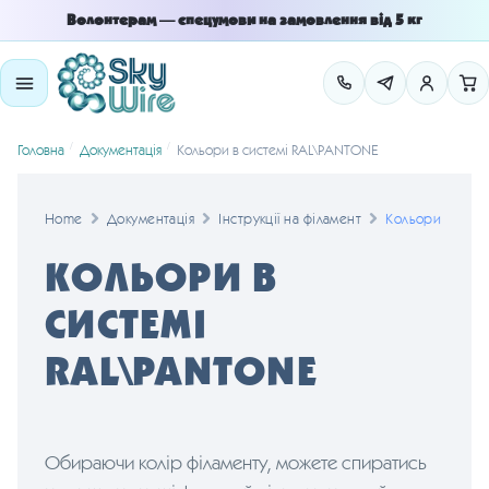
Skip
Skip
Волонтерам — спецумови на замовлення від 5 кг
to
to
navigation
content
/
/
Головна
Документація
Кольори в системі RAL\PANTONE
Home
Документація
Інструкції на філамент
Кольори в сис
КОЛЬОРИ В
СИСТЕМІ
RAL\PANTONE
Обираючи колір філаменту, можете спиратись