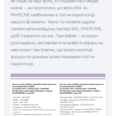
не лише на наші фото, а й підказки на слайдах
нижче – ми прописали, до якого RAL чи
PANTONE найближчим є той чи інший колір
нашого філаменту. Також тут можете одразу
скачати
загальновідому палітру RAL i PANTONE
,
щоб спиратися на них. Пам’ятайте – кольори
розглядаємо, виставляючи яскравість екрану на
максимум і пам’ятаючи, що кожен монітор
трошки по-різному може показувати той чи
інший колір.