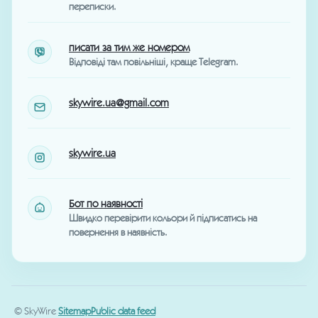
переписки.
писати за тим же номером
Відповіді там повільніші, краще Telegram.
skywire.ua@gmail.com
skywire.ua
Бот по наявності
Швидко перевірити кольори й підписатись на
повернення в наявність.
Користуючись сайтом, Ви погоджуєтесь з
використанням cookie для зберігання даних.
© SkyWire
Sitemap
Public data feed