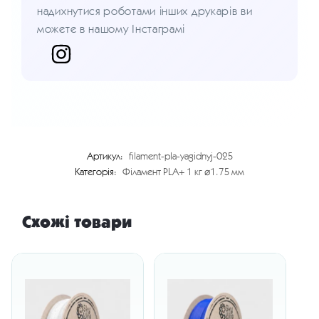
надихнутися роботами інших друкарів ви
можете в нашому Інстаграмі
Артикул:
filament-pla-yagidnyj-025
Категорія:
Філамент PLA+ 1 кг ⌀1.75 мм
Схожі товари