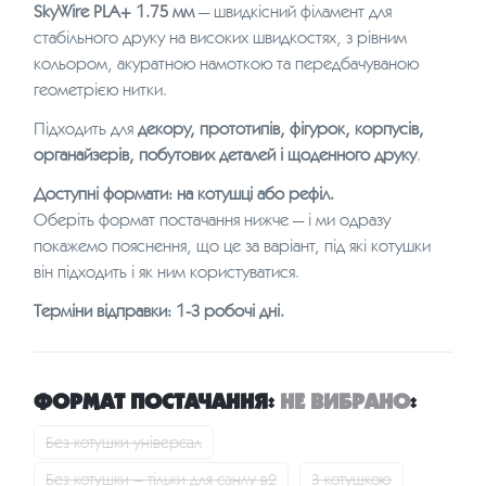
SkyWire PLA+ 1.75 мм
— швидкісний філамент для
стабільного друку на високих швидкостях, з рівним
кольором, акуратною намоткою та передбачуваною
геометрією нитки.
Підходить для
декору, прототипів, фігурок, корпусів,
органайзерів, побутових деталей і щоденного друку
.
Доступні формати: на котушці або рефіл.
Оберіть формат постачання нижче — і ми одразу
покажемо пояснення, що це за варіант, під які котушки
він підходить і як ним користуватися.
Терміни відправки: 1-3 робочі дні.
ФОРМАТ ПОСТАЧАННЯ
:
НЕ ВИБРАНО
:
Без котушки універсал
Без котушки – тільки для санлу в2
З котушкою