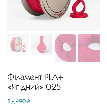
Філамент PLA+
«Ягідний» 025
Від
490
₴