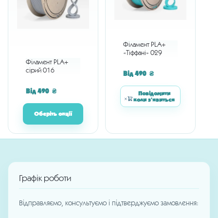
Філамент PLA+
«Тіффані» 029
Філамент PLA+
сірий 016
Від
490
₴
Від
490
₴
Повідомити
коли з'явиться
Оберіть опції
Графік роботи
Відправляємо, консультуємо і підтверджуємо замовлення: