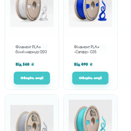
Філамент PLA+
Філамент PLA+
білий мармур 020
«Сапфір» 035
Від
560
₴
Від
490
₴
Оберіть опції
Оберіть опції