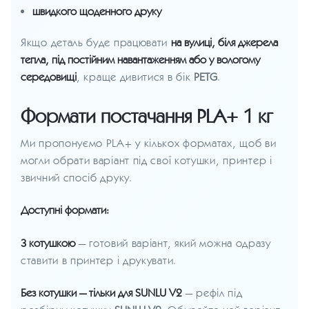
швидкого щоденного друку
Якщо деталь буде працювати
на вулиці, біля джерела
тепла, під постійним навантаженням або у вологому
середовищі
, краще дивитися в бік
PETG
.
Формати постачання PLA+ 1 кг
Ми пропонуємо PLA+ у кількох форматах, щоб ви
могли обрати варіант під свої котушки, принтер і
звичний спосіб друку.
Доступні формати:
З котушкою
— готовий варіант, який можна одразу
ставити в принтер і друкувати.
Без котушки — тільки для SUNLU V2
— рефіл під