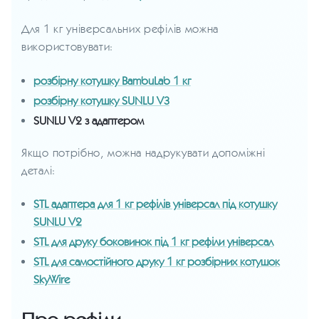
Для 1 кг універсальних рефілів можна
використовувати:
розбірну котушку BambuLab 1 кг
розбірну котушку SUNLU V3
SUNLU V2 з адаптером
Якщо потрібно, можна надрукувати допоміжні
деталі:
STL адаптера для 1 кг рефілів універсал під котушку
SUNLU V2
STL для друку боковинок під 1 кг рефіли універсал
STL для самостійного друку 1 кг розбірних котушок
SkyWire