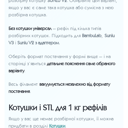
розбірну котушку
SUNLU V2
. Обирайте цей варіант,
якщо у вас є саме така котушка або сумісна з нею
розбірна котушка.
Без котушки універсал
— рефіл під кілька типів
розбірних котушок. Підходить для
BambuLab
,
Sunlu
V3
і
Sunlu V2 з адаптером
.
Оберіть формат постачання у формі вище — і на
сторінці з’явиться
детальне пояснення саме обраного
варіанту
.
Весь філамент
вакуумується незалежно від формату
постачання
.
Котушки і STL для 1 кг рефілів
Якщо у вас ще немає розбірної котушки, її можна
придбати в розділі
Котушки
.