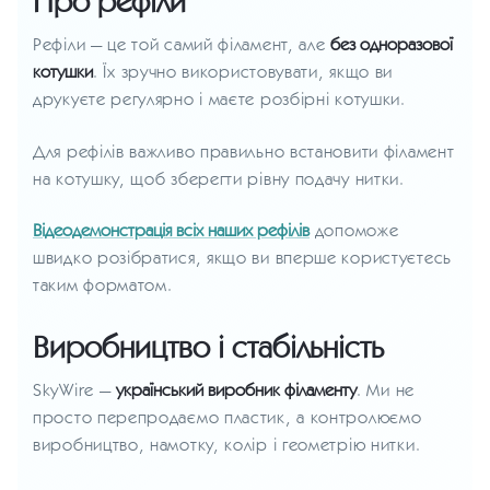
Про рефіли
Рефіли — це той самий філамент, але
без одноразової
котушки
. Їх зручно використовувати, якщо ви
друкуєте регулярно і маєте розбірні котушки.
Для рефілів важливо правильно встановити філамент
на котушку, щоб зберегти рівну подачу нитки.
Відеодемонстрація всіх наших рефілів
допоможе
швидко розібратися, якщо ви вперше користуєтесь
таким форматом.
Виробництво і стабільність
SkyWire —
український виробник філаменту
. Ми не
просто перепродаємо пластик, а контролюємо
виробництво, намотку, колір і геометрію нитки.