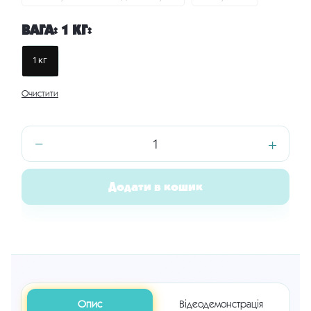
ВАГА
:
1 КГ
:
1 кг
Очистити
−
+
Філамент
PLA+
«Ягідний»
Додати в кошик
025
кількість
Опис
Відеодемонстрація