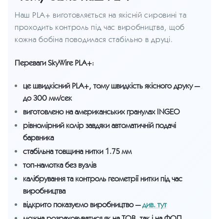
Наш PLA+ виготовляється на якісній сировині та
проходить контроль під час виробництва, щоб
кожна бобіна поводилася стабільно в друці.
Переваги SkyWire PLA+:
це швидкісний PLA+, тому швидкість якісного друку —
до 300 мм/сек
виготовлено на американських гранулах INGEO
рівномірний колір завдяки автоматичній подачі
барвника
стабільна товщина нитки 1.75 мм
топ-намотка без вузлів
калібрування та контроль геометрії нитки під час
виробництва
відкрито показуємо виробництво —
див. тут
можна розраховуватися як на ТОВ, так і на ФОП