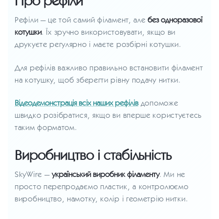
Про рефіли
Рефіли — це той самий філамент, але
без одноразової
котушки
. Їх зручно використовувати, якщо ви
друкуєте регулярно і маєте розбірні котушки.
Для рефілів важливо правильно встановити філамент
на котушку, щоб зберегти рівну подачу нитки.
Відеодемонстрація всіх наших рефілів
допоможе
швидко розібратися, якщо ви вперше користуєтесь
таким форматом.
Виробництво і стабільність
SkyWire —
український виробник філаменту
. Ми не
просто перепродаємо пластик, а контролюємо
виробництво, намотку, колір і геометрію нитки.