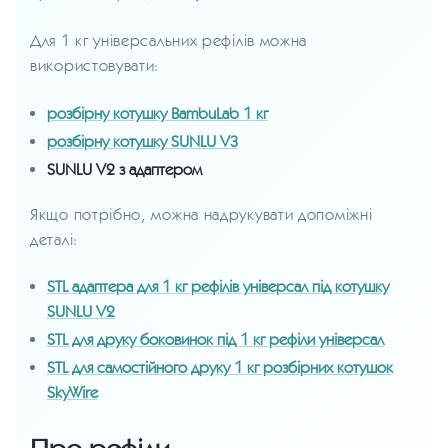
Для 1 кг універсальних рефілів можна
використовувати:
розбірну котушку BambuLab 1 кг
розбірну котушку SUNLU V3
SUNLU V2 з адаптером
Якщо потрібно, можна надрукувати допоміжні
деталі:
STL адаптера для 1 кг рефілів універсал під котушку
SUNLU V2
STL для друку боковинок під 1 кг рефіли універсал
STL для самостійного друку 1 кг розбірних котушок
SkyWire