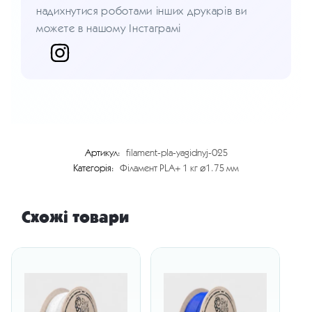
надихнутися роботами інших друкарів ви
можете в нашому Інстаграмі
Артикул:
filament-pla-yagidnyj-025
Категорія:
Філамент PLA+ 1 кг ⌀1.75 мм
Схожі товари