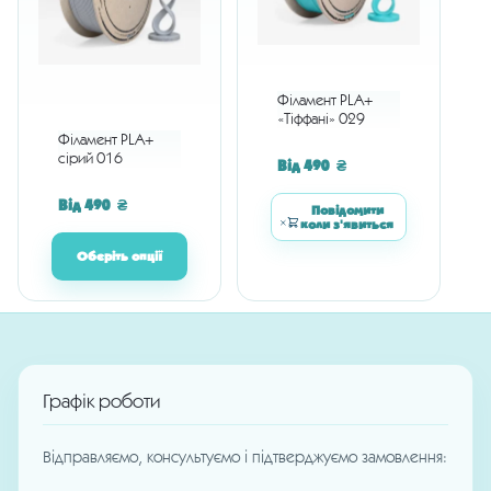
Філамент PLA+
«Тіффані» 029
Філамент PLA+
сірий 016
Від
490
₴
Від
490
₴
Повідомити
коли з'явиться
Оберіть опції
Графік роботи
Відправляємо, консультуємо і підтверджуємо замовлення: