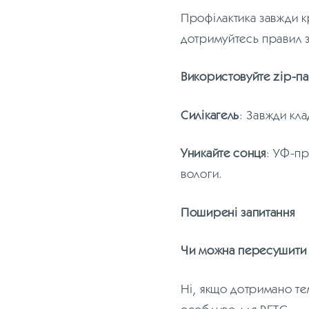
Профілактика завжди к
дотримуйтесь правил з
Використовуйте zip-па
Силікагель
: Завжди кла
Уникайте сонця
: УФ-пр
вологи.
Поширені запитання
Чи можна пересушити 
Ні, якщо дотримано те
особливо для PETG.