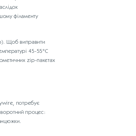
наслідок
ашому філаменту
тю). Щоб виправити
температурі 45-55°C
ерметичних zip-пакетах
kywire, потребує
 зворотний процес:
анцюжки.