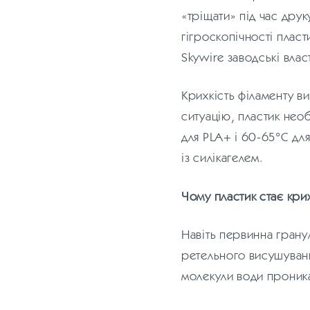
«тріщати» під час друк
гігроскопічності плас
Skywire заводські влас
Крихкість філаменту в
ситуацію, пластик нео
для PLA+ і 60-65°C дл
із силікагелем.
Чому пластик стає кри
Навіть первинна грану
ретельного висушуванн
молекули води проник