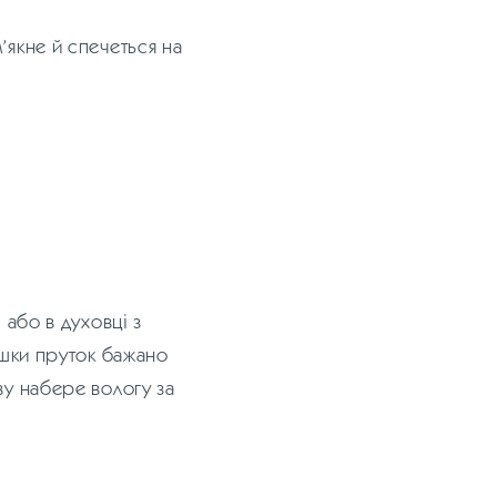
якне й спечеться на
 або в духовці з
ушки пруток бажано
ву набере вологу за