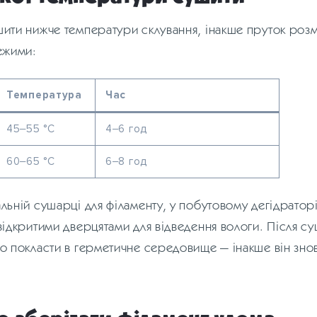
ити нижче температури склування, інакше пруток розм’
ежими:
Температура
Час
45–55 °C
4–6 год
60–65 °C
6–8 год
льній сушарці для філаменту, у побутовому дегідраторі
відкритими дверцятами для відведення вологи. Після с
о покласти в герметичне середовище — інакше він зно