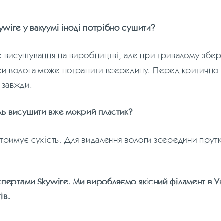
ywire у вакуумі іноді потрібно сушити?
висушування на виробництві, але при тривалому збер
ки волога може потрапити всередину. Перед критично
 завжди.
ль висушити вже мокрий пластик?
ідтримує сухість. Для видалення вологи зсередини прут
спертами Skywire. Ми виробляємо якісний філамент в Ук
ів.