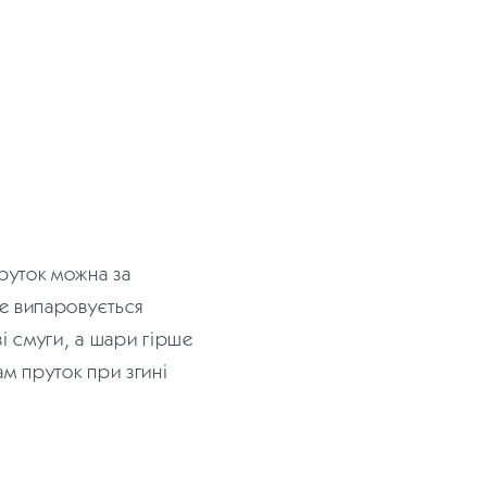
пруток можна за
це випаровується
ві смуги, а шари гірше
ам пруток при згині