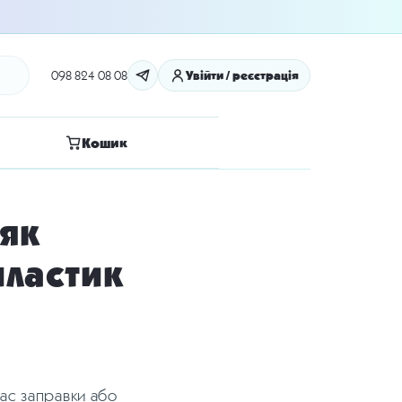
098 824 08 08
Увійти / реєстрація
Кошик
 як
пластик
час заправки або