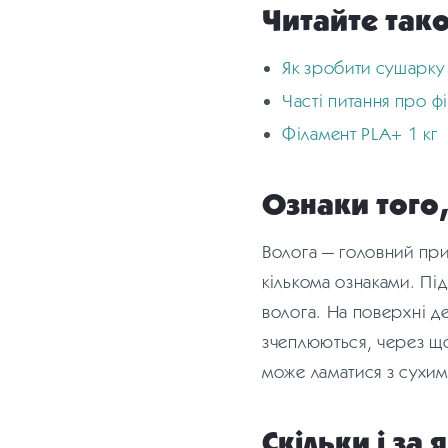
Читайте так
Як зробити сушарку 
Часті питання про ф
Філамент PLA+ 1 кг
Ознаки того,
Волога — головний при
кількома ознаками. Пі
волога. На поверхні де
зчеплюються, через що 
може ламатися з сухим
Скільки і за