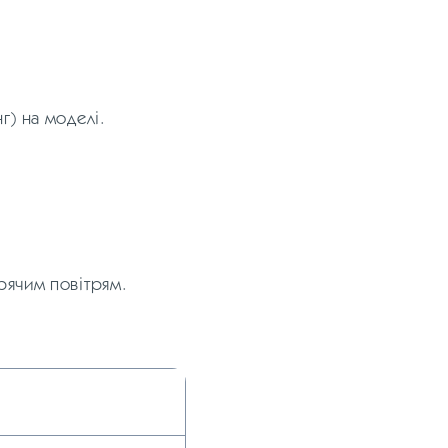
г) на моделі.
рячим повітрям.