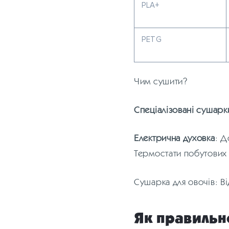
PLA+
PETG
Чим сушити?
Спеціалізовані сушарк
Електрична духовка
: Д
Термостати побутових
Сушарка для овочів: В
Як правильно