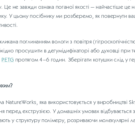
у. Це не завжди ознака поганої якості — найчастіше це 
тику. У цьому посібнику ми розберемо, як повернути в
тивості.
икликана поглинанням вологи з повітря (гігроскопічніс
бхідно просушити в дегумідифікаторі або духовці при 
я
PETG
протягом 4–6 годин. Зберігати котушки слід у г
хким?
ла NatureWorks, яка використовується у виробництві S
я перед екструзією. У домашніх умовах відбувається
ають у структуру полімеру, розриваючи молекулярні л