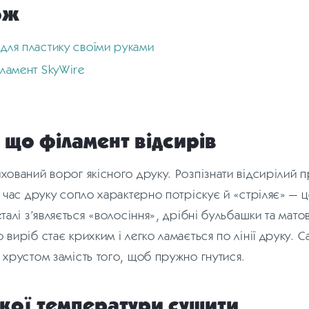
ож
для пластику своїми руками
іламент SkyWire
 що філамент відсирів
хований ворог якісного друку. Розпізнати відсирілий 
д час друку сопло характерно потріскує й «стріляє» — 
талі з’являється «волосіння», дрібні бульбашки та мато
виріб стає крихким і легко ламається по лінії друку. С
 хрустом замість того, щоб пружно гнутися.
 якої температури сушити