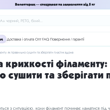
Волонтерам — спецумови на замовлення від 5 кг
ам
Доставка і оплата
Опт
FAQ
Повернення / гарантії
нту: як правильно сушити та зберігати пластик вдома
 крихкості філаменту:
о сушити та зберігати 
ться з ситуацією, коли філамент починає ламатися під 