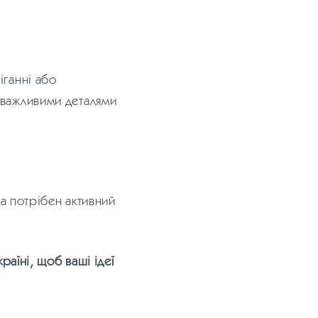
іганні або
 важливими деталями
ка потрібен активний
раїні, щоб ваші ідеї