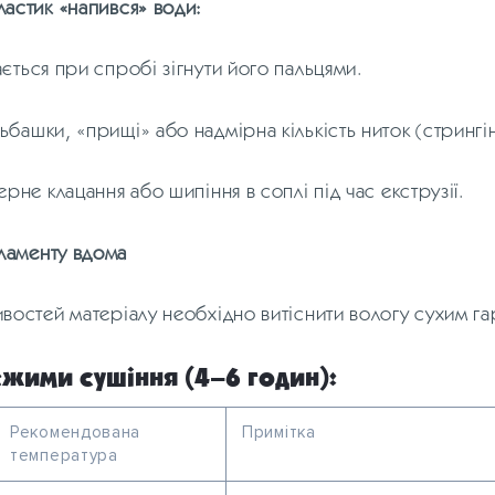
ластик «напився» води:
ається при спробі зігнути його пальцями.
ьбашки, «прищі» або надмірна кількість ниток (стрингін
ерне клацання або шипіння в соплі під час екструзії.
іламенту вдома
ивостей матеріалу необхідно витіснити вологу сухим га
жими сушіння (4–6 годин):
Рекомендована
Примітка
температура