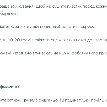
раща за лікування. Щоб не сушити пластик перед кожн
берігання:
кети
: Кожна котушка повинна зберігатися окремо.
діть 10-20 грамів свіжого силікагелю в пакет до пласти
омені негативно впливають на PLA+, роблячи його крих
філамент?
мпературу. Тривала сушка (до 12 годин) тільки поліпши