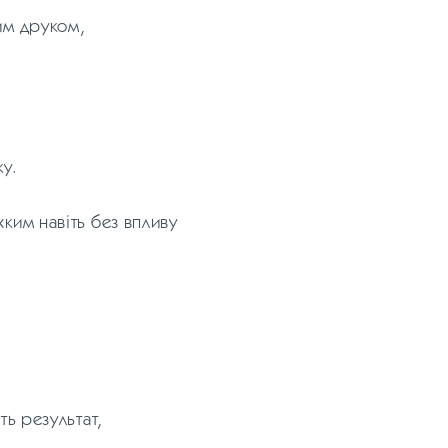
им друком,
ку.
ким навіть без впливу
ть результат,