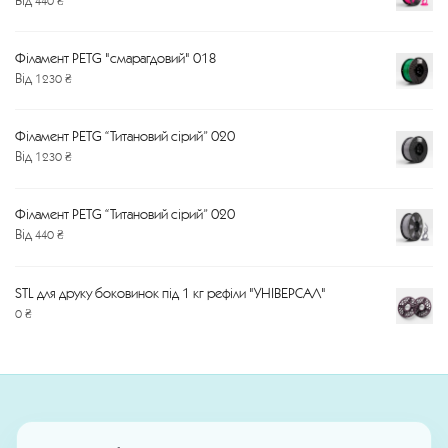
Філамент PETG "смарагдовий" 018
Від
1230
₴
Філамент PETG “Титановий сірий” 020
Від
1230
₴
Філамент PETG “Титановий сірий” 020
Від
440
₴
STL для друку боковинок під 1 кг рефіли "УНІВЕРСАЛ"
0
₴