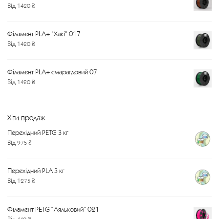
Від
1420
₴
Філамент PLA+ "Хакі" 017
Від
1420
₴
Філамент PLA+ смарагдовий 07
Від
1420
₴
Хіти продаж
Перехідний PETG 3 кг
Від
975
₴
Перехідний PLA 3 кг
Від
1275
₴
Філамент PETG “Ляльковий” 021
Від
440
₴