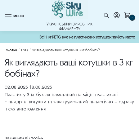
Skip
Skip
to
to
МЕНЮ
navigation
content
0
УКРАЇНСЬКИЙ ВИРОБНИК
ФІЛАМЕНТУ
Всі 1 кг PETG вже на пластикових котушках замість картонних 
Головна
FAQ
Як виглядають ваші котушки в 3 кг бобінах?
/
/
Як виглядають ваші котушки в 3 кг
бобінах?
02.08.2025
18.08.2025
Пластик у 3 кг бухтах намотаний на міцні пластикові
стандартні котушки та завакуумований аналогічно – одразу
після виготовлення
Залишити відповідь