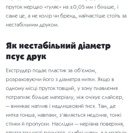
пруток нерідко «гуляє» на ±0,05 мм і більше, і
саме це, а не колір чи бренд, найчастіше стоїть за
нестабільним друком.
Як нестабільний діаметр
псує друк
Екструдер подає пластик за об’ємом,
розраховуючи його з діаметра нитки. Якщо в
одному місці пруток товщий, у зону плавлення
потрапляє більше матеріалу, ніж очікує слайсер,
— виникає наплив і надлишковий тиск. Там, де
нитка тонша, навпаки, з’являється недолив, тонкі
стінки й пропуски. Наслідки — нерівна поверхня,
втрата точності розмірів, слабкі шари, а в крайніх