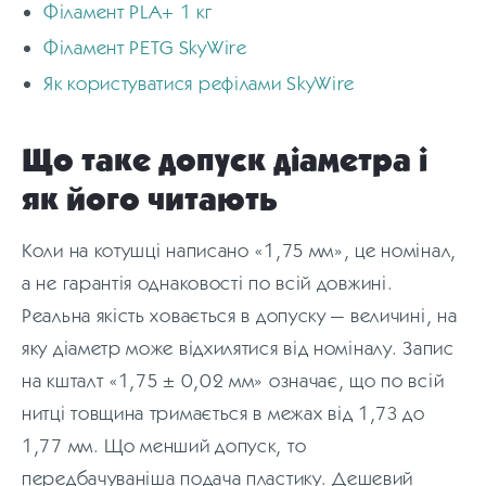
Філамент PLA+ 1 кг
Філамент PETG SkyWire
Як користуватися рефілами SkyWire
Що таке допуск діаметра і
як його читають
Коли на котушці написано «1,75 мм», це номінал,
а не гарантія однаковості по всій довжині.
Реальна якість ховається в допуску — величині, на
яку діаметр може відхилятися від номіналу. Запис
на кшталт «1,75 ± 0,02 мм» означає, що по всій
нитці товщина тримається в межах від 1,73 до
1,77 мм. Що менший допуск, то
передбачуваніша подача пластику. Дешевий