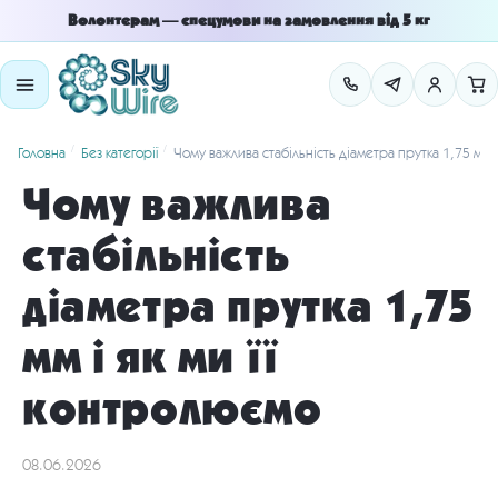
Skip
Skip
Волонтерам — спецумови на замовлення від 5 кг
to
to
navigation
content
/
/
Головна
Без категорії
Чому важлива стабільність діаметра прутка 1,75 мм і
Чому важлива
стабільність
діаметра прутка 1,75
мм і як ми її
контролюємо
08.06.2026