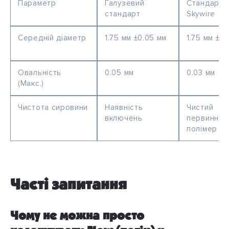
Параметр
Галузевий
Стандарт
стандарт
Skywire
Середній діаметр
1.75 мм ±0.05 мм
1.75 мм ±0.
Овальність
0.05 мм
0.03 мм
(Макс.)
Чистота сировини
Наявність
Чистий
включень
первинний
полімер
Часті запитання
Чому не можна просто